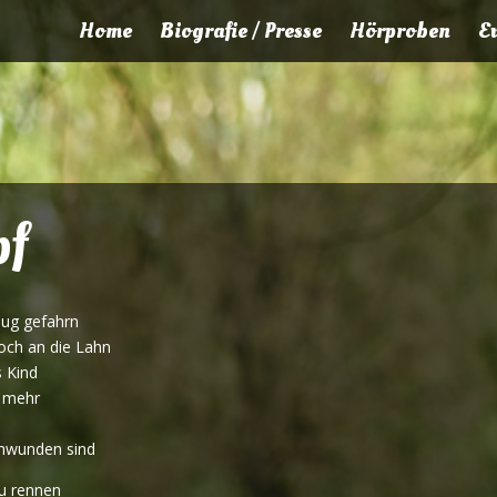
Home
Biografie / Presse
Hörproben
E
pf
Zug gefahrn
och an die Lahn
s Kind
n mehr
schwunden sind
u rennen