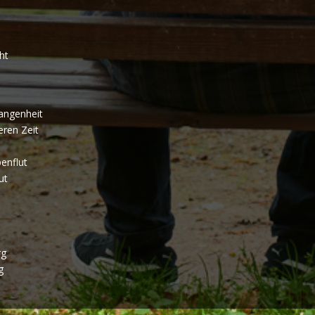
ht
gangenheit
eren Zeit
benflut
ut
rg
rg