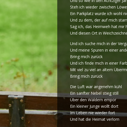
Und so wie in den Achtziger Ja
Steh ich wieder zwischen Löw
Ein Parkplatz wurde ich wohl n
Und zu dem, der auf mich starr
Sag ich, das Heimweh hat mir 
Und diesen Ort in Weichzeichn
Und ich suche mich in der Ver
Und meine Spuren in einer and
Bring mich zurück
Und ich finde mich in einer Far
Mit viel zu viel an altem Überm
Bring mich zurück
Die Luft war angenehm kühl
Ein sanfter Nebel stieg still
Über den Wäldern empor
Ein kleiner Junge wollt dort
Im Leben nie wieder fort
Und hat die Heimat verlorn