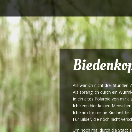
Biedenko
Als wär ich nicht drei Stunden 
Als spräng ich durch ein Wurml
In ein altes Polaroid von mir al
Ich kenn hier keinen Mensche
Ich kam für meine Kindheit her
Für Bilder, die noch nicht ver
Um noch mal durch die Stadt z