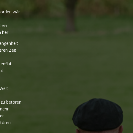
“
worden wär
lein
h her
gangenheit
eren Zeit
benflut
ut
Welt
 zu betören
 mehr
er
stören