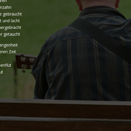
hren
enzahn
ie gebraucht
t und lacht
hergebracht
er getaucht
gangenheit
eren Zeit
benflut
ut